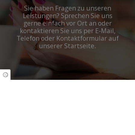
Sie haben Fragen zu unseren
Leistungen? Sprechen Sie uns
gerne einfach vor Ort an oder
kontaktieren Sie uns per
E-Mail
,
Telefon
oder Kontaktformular auf
unserer Startseite.
Cookie Einstellungen
Sonnen Apotheke Frohburg
Str. der Freundschaft 31